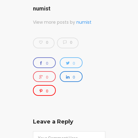
XVI JSB
numist
View more posts by
numist
0
0
0
0
0
0
0
Leave a Reply