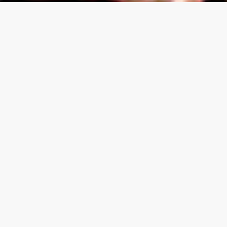
O Numist tem como objectivo o
desenvolvimento e divulgação do
curso de Engenharia Geológica e de
Minas através da organização e
promoção de diversos eventos com
vista não só ao enriquecimento
pessoal e curricular dos respectivos
estudantes mas também ao seu
acompanhamento e apoio no
percurso académico.